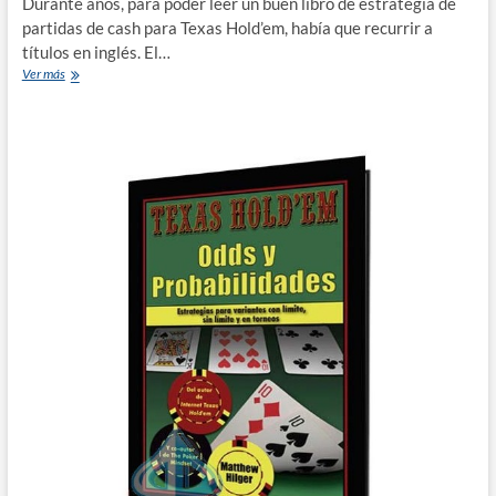
Durante años, para poder leer un buen libro de estrategia de
partidas de cash para Texas Hold’em, había que recurrir a
títulos en inglés. El…
Póker
Ver más
profesional.
Texas
Hold’em
sin
límite.