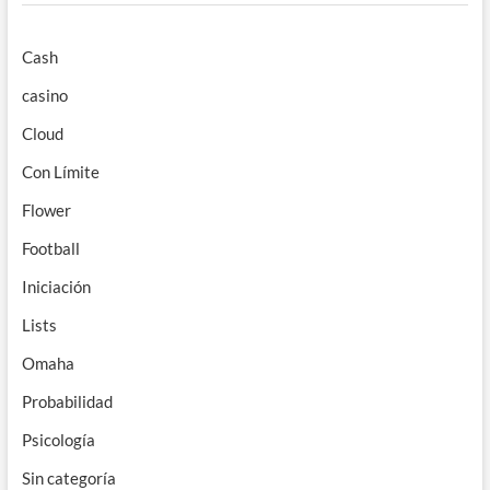
Cash
casino
Cloud
Con Límite
Flower
Football
Iniciación
Lists
Omaha
Probabilidad
Psicología
Sin categoría