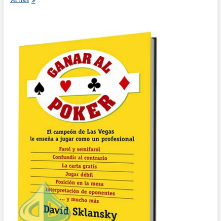
de
Hold’em
Sin
Límite