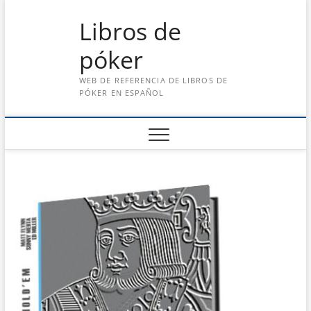
Saltar
Libros de
al
contenido
póker
WEB DE REFERENCIA DE LIBROS DE
PÓKER EN ESPAÑOL